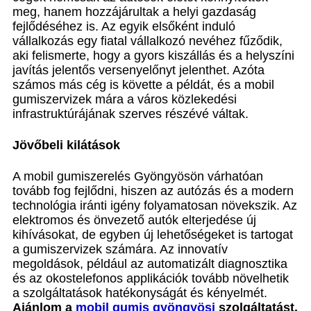
meg, hanem hozzájárultak a helyi gazdaság
fejlődéséhez is. Az egyik elsőként induló
vállalkozás egy fiatal vállalkozó nevéhez fűződik,
aki felismerte, hogy a gyors kiszállás és a helyszíni
javítás jelentős versenyelőnyt jelenthet. Azóta
számos más cég is követte a példát, és a mobil
gumiszervizek mára a város közlekedési
infrastruktúrájának szerves részévé váltak.
Jövőbeli kilátások
A mobil gumiszerelés Gyöngyösön várhatóan
tovább fog fejlődni, hiszen az autózás és a modern
technológia iránti igény folyamatosan növekszik. Az
elektromos és önvezető autók elterjedése új
kihívásokat, de egyben új lehetőségeket is tartogat
a gumiszervizek számára. Az innovatív
megoldások, például az automatizált diagnosztika
és az okostelefonos applikációk tovább növelhetik
a szolgáltatások hatékonyságát és kényelmét.
Ajánlom a
mobil gumis gyöngyösi
szolgáltatást.