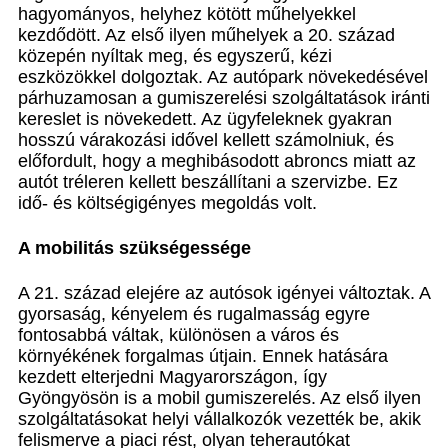
hagyományos, helyhez kötött műhelyekkel
kezdődött. Az első ilyen műhelyek a 20. század
közepén nyíltak meg, és egyszerű, kézi
eszközökkel dolgoztak. Az autópark növekedésével
párhuzamosan a gumiszerelési szolgáltatások iránti
kereslet is növekedett. Az ügyfeleknek gyakran
hosszú várakozási idővel kellett számolniuk, és
előfordult, hogy a meghibásodott abroncs miatt az
autót tréleren kellett beszállítani a szervizbe. Ez
idő- és költségigényes megoldás volt.
A mobilitás szükségessége
A 21. század elejére az autósok igényei változtak. A
gyorsaság, kényelem és rugalmasság egyre
fontosabbá váltak, különösen a város és
környékének forgalmas útjain. Ennek hatására
kezdett elterjedni Magyarországon, így
Gyöngyösön is a mobil gumiszerelés. Az első ilyen
szolgáltatásokat helyi vállalkozók vezették be, akik
felismerve a piaci rést, olyan teherautókat